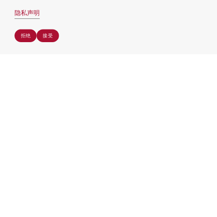
隐私声明
我们将持续在环境保护、社会责任和公司治理方
面努力创新，与所有利益相关方共同迈向更可持
拒绝
拒绝
接受
接受
续的未来。
info@htdkgroup.com
+86 21 6033 9588
上海市浦东新区东育路255弄4号
前滩世贸中心一期A幢23层
邮编 200126