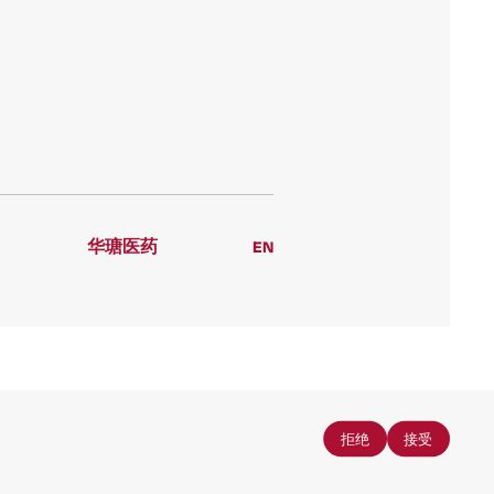
华瑭医药
EN
| ISO45001 | ISO22301 | ISO20000 |
拒绝
拒绝
接受
接受
CP备19008165号-1
公网安备沪公网安备