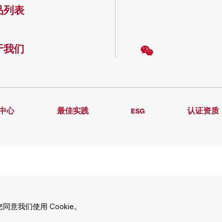
品列表
于我们
中心
最佳实践
ESG
认证资质
Bradstreet | AEO | GMP | GDP | GOP | ISO9001 | ISO13485 | EcoVadis | ISO14001 
7001 | ISO27701 沪网药械信备字〔2026〕000143号
ght @ HTDK (Shanghai) Co., Ltd.
沪(浦)应急管危经许[2021]200266(YS)
网站设计
沪I
同意我们使用 Cookie。
502017431号
网络安全等级保护二级认证