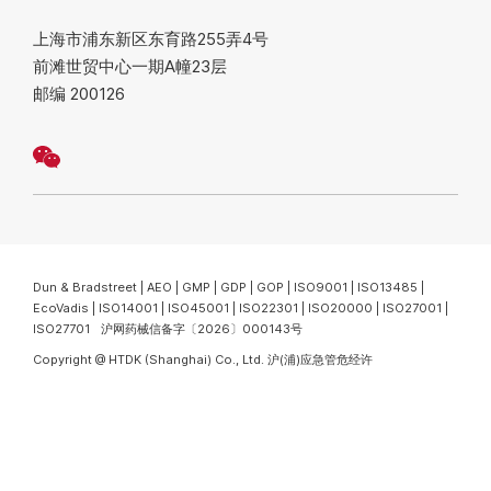
上海市浦东新区东育路255弄4号
前滩世贸中心一期A幢23层
邮编 200126
我们重视您的隐私
我们使用 Cookie 来增强您的浏览体验。点击“接受”，即表示您同意我们使用
隐私声明
Dun & Bradstreet | AEO | GMP | GDP | GOP | ISO9001 | ISO13485 |
EcoVadis | ISO14001 | ISO45001 | ISO22301 | ISO20000 | ISO27001 |
ISO27701 沪网药械信备字〔2026〕000143号
拒绝
拒绝
接受
接受
Copyright @ HTDK (Shanghai) Co., Ltd.
沪(浦)应急管危经许
[2021]200266(YS)
网站设计
沪ICP备19008165号-1
公网安备沪公网安备
31011502017431号
网络安全等级保护二级认证